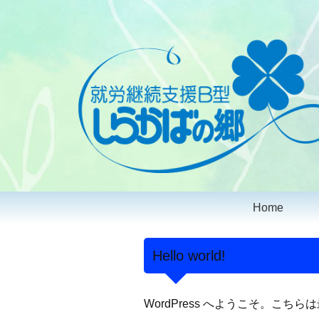
コ
Home
ン
テ
ン
Hello world!
ツ
へ
WordPress へようこそ。
ス